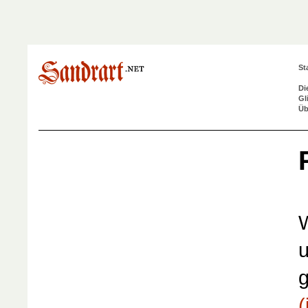
St
Di
Gl
Üb
W
u
g
(