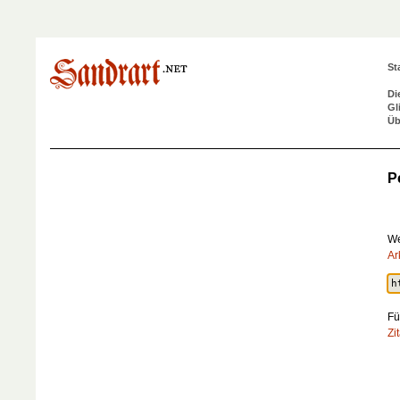
St
Di
Gl
Üb
P
We
Ar
Fü
Zi