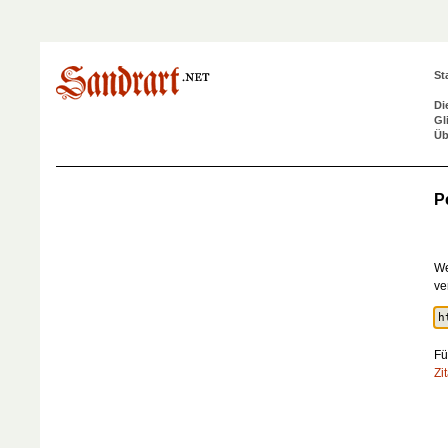
St
Di
Gl
Üb
P
We
ve
Fü
Zi