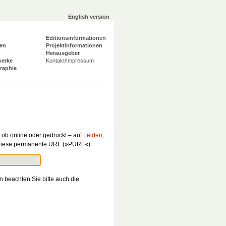
English version
Editionsinformationen
en
Projektinformationen
Herausgeber
werke
Kontakt/Impressum
graphie
 ob online oder gedruckt – auf
Leiden,
 diese permanente URL (»PURL«):
n beachten Sie bitte auch die