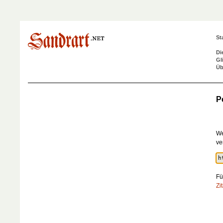
St
Di
Gl
Üb
P
We
ve
Fü
Zi