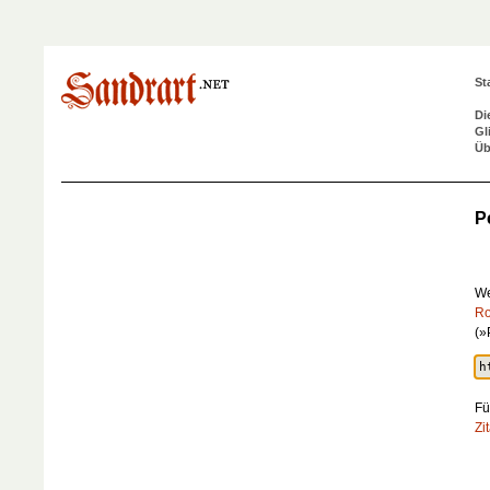
St
Di
Gl
Üb
P
We
Ro
(»
Fü
Zi