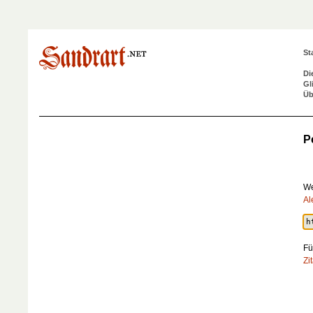
St
Di
Gl
Üb
P
We
Al
Fü
Zi