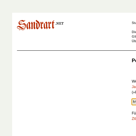
St
Di
Gl
Üb
P
We
Ja
(»
Fü
Zi