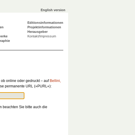
English version
Editionsinformationen
en
Projektinformationen
Herausgeber
werke
Kontakt/Impressum
graphie
 ob online oder gedruckt – auf
Bellini,
iese permanente URL (»PURL«):
n beachten Sie bitte auch die