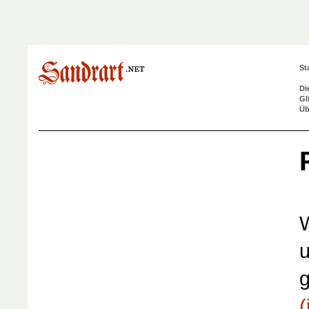
St
Di
Gl
Üb
W
u
g
(