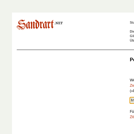
St
Di
Gl
Üb
P
We
Zi
(»
Fü
Zi