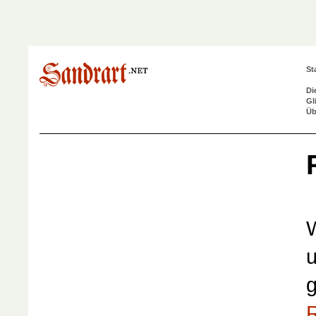
St
Di
Gl
Üb
W
u
g