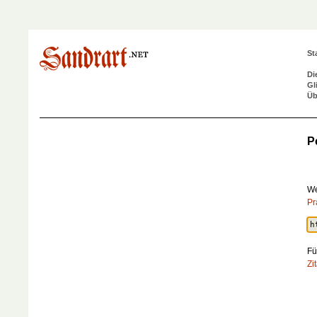
St
Di
Gl
Üb
P
We
Pr
Fü
Zi