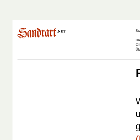
St
Di
Gl
Üb
W
u
g
(