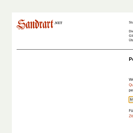
St
Di
Gl
Üb
P
We
Qu
pe
Fü
Zi