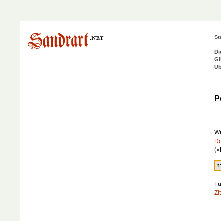
St
Di
Gl
Üb
P
We
Do
(»
Fü
Zi