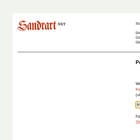
St
Di
Gl
Üb
P
We
Ko
(»
Fü
Zi