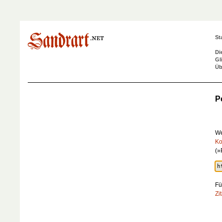
St
Di
Gl
Üb
P
We
Ko
(»
Fü
Zi