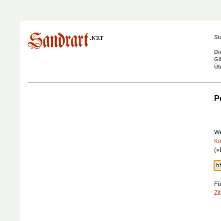
St
Di
Gl
Üb
P
We
Ko
(»
Fü
Zi