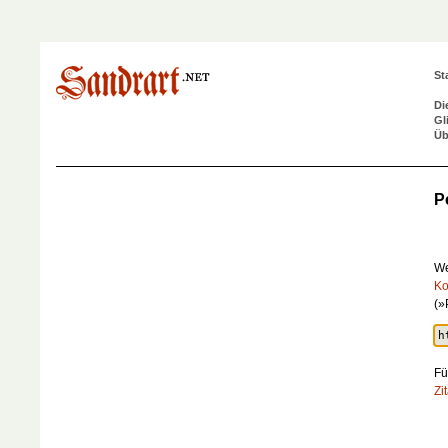
St
Di
Gl
Üb
P
We
Ko
(»
Fü
Zi