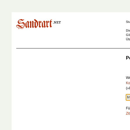
St
Di
Gl
Üb
P
We
Ko
(»
Fü
Zi