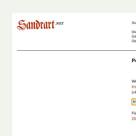
St
Di
Gl
Üb
P
We
Ko
(»
Fü
Zi