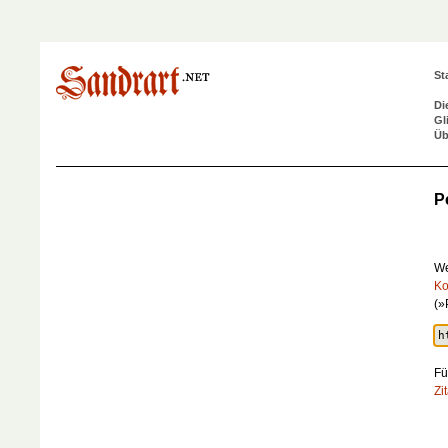
St
Di
Gl
Üb
P
We
Ko
(»
Fü
Zi