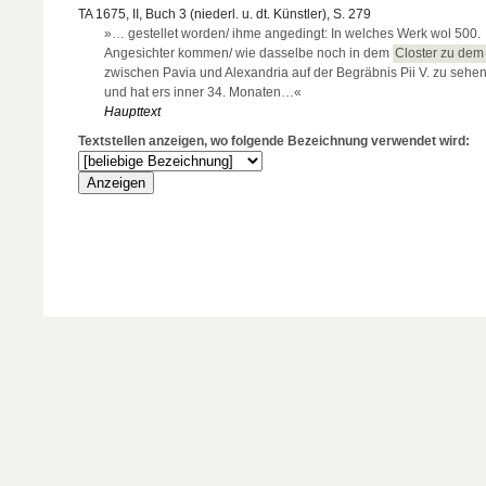
TA 1675, II, Buch 3 (niederl. u. dt. Künstler), S. 279
»… gestellet worden/ ihme angedingt: In welches Werk wol 500.
Angesichter kommen/ wie dasselbe noch in dem
Closter zu dem
zwischen Pavia und Alexandria auf der Begräbnis Pii V. zu sehen 
und hat ers inner 34. Monaten…«
Haupttext
Textstellen anzeigen, wo folgende Bezeichnung verwendet wird: