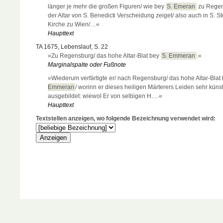
länger je mehr die großen Figuren/ wie bey
S. Emeran
zu Rege
der Altar von S. Benedicti Verscheidung zeiget/ also auch in S. St
Kirche zu Wien/…«
Haupttext
TA 1675, Lebenslauf, S. 22
»Zu Regensburg/ das hohe Altar-Blat bey
S. Emmeran
.«
Marginalspalte oder Fußnote
»Wiederum verfärtigte er/ nach Regensburg/ das hohe Altar-Blat
Emmeran
/ worinn er dieses heiligen Märterers Leiden sehr künst
ausgebildet: wiewol Er von selbigen H.…«
Haupttext
Textstellen anzeigen, wo folgende Bezeichnung verwendet wird: