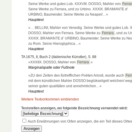
Seine Werke und gutes Lob. XXXVIII. DOSSO, Mahler von
Ferra
Seine Werke zu Ferrara, und zu Urbino. XXXIX. BRAMANTE d’
URBINO, Baumeister. Seine Werke zu Neapel/…«
Haupttext
»… BELLINI, Mahler von Venedig. Seine Werke und gutes Lob. X
DOSSO, Mahler von Ferrara. Seine Werke zu
Ferrara
, und zu Ur
XXXIX. BRAMANTE d’ URBINO, Baumeister. Seine Werke zu Nea
zu Rom. Seine Hieroglyphica…«
Haupttext
TA 1675, II, Buch 2 (italienische Künstler), S. 88
»XXXIIX. DOSSO, Mahler von
Ferrara
.«
Marginalspalte oder Fußnote
»ZU den Zeiten des fürtrefflichen Poëten Ariosti, wurde auch
Fer
mit dem künstlichen Mahler DOSSO beglükseliget/ welchen/ we
seiner guten qualitäten und annehmlichen…«
Haupttext
Weitere Textvorkommen einblenden
Textstellen anzeigen, wo folgende Bezeichnung verwendet wird:
Auch Erwähnungen von Orten anzeigen, die ein Teil dieses Ortes