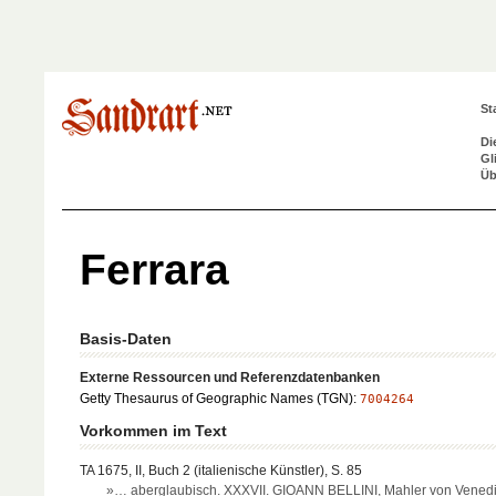
St
Di
Gl
Üb
Ferrara
Basis-Daten
Externe Ressourcen und Referenzdatenbanken
Getty Thesaurus of Geographic Names (TGN):
7004264
Vorkommen im Text
TA 1675, II, Buch 2 (italienische Künstler), S. 85
»… aberglaubisch. XXXVII. GIOANN BELLINI, Mahler von Venedi