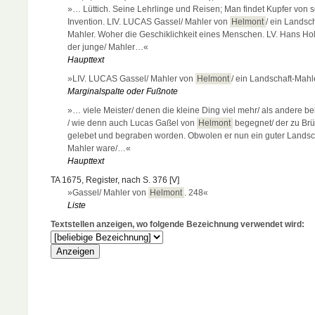
»… Lüttich. Seine Lehrlinge und Reisen; Man findet Kupfer von s
Invention. LIV. LUCAS Gassel/ Mahler von
Helmont
/ ein Landsch
Mahler. Woher die Geschiklichkeit eines Menschen. LV. Hans Hol
der junge/ Mahler…«
Haupttext
»LIV. LUCAS Gassel/ Mahler von
Helmont
/ ein Landschaft-Mahl
Marginalspalte oder Fußnote
»… viele Meister/ denen die kleine Ding viel mehr/ als andere 
/ wie denn auch Lucas Gaßel von
Helmont
begegnet/ der zu Brü
gelebet und begraben worden. Obwolen er nun ein guter Landsc
Mahler ware/…«
Haupttext
TA 1675, Register, nach S. 376 [V]
»Gassel/ Mahler von
Helmont
. 248«
Liste
Textstellen anzeigen, wo folgende Bezeichnung verwendet wird: