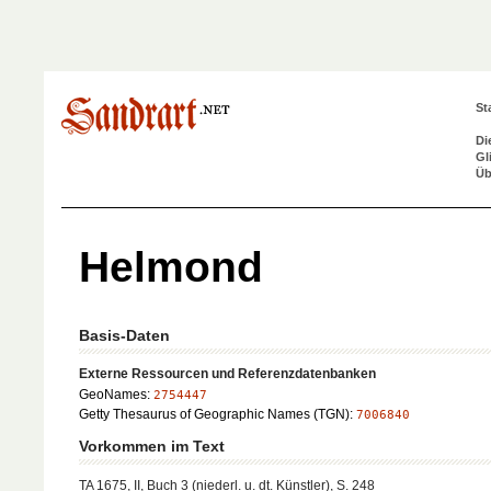
St
Di
Gl
Üb
Helmond
Basis-Daten
Externe Ressourcen und Referenzdatenbanken
GeoNames:
2754447
Getty Thesaurus of Geographic Names (TGN):
7006840
Vorkommen im Text
TA 1675, II, Buch 3 (niederl. u. dt. Künstler), S. 248