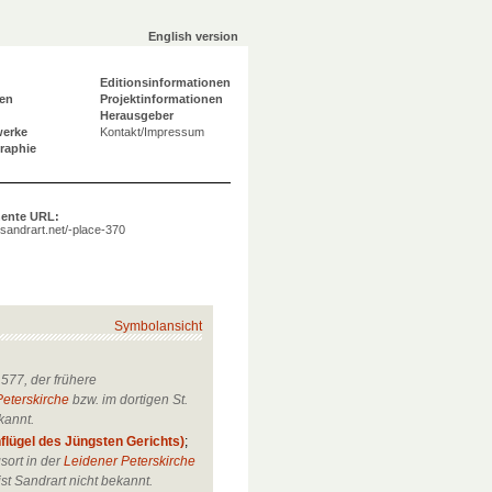
English version
Editionsinformationen
en
Projektinformationen
Herausgeber
werke
Kontakt/Impressum
graphie
ente URL:
a.sandrart.net/-place-370
Symbolansicht
577, der frühere
Peterskirche
bzw. im dortigen St.
kannt.
flügel des Jüngsten Gerichts)
;
sort in der
Leidener Peterskirche
ist Sandrart nicht bekannt.