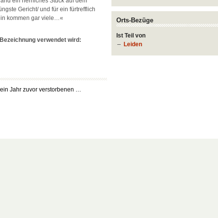
and ein herrliches Stuck auf dem
üngste Gericht/ und für ein fürtrefflich
rein kommen gar viele…«
Orts-Bezüge
Ist Teil von
e Bezeichnung verwendet wird:
Leiden
 ein Jahr zuvor verstorbenen …