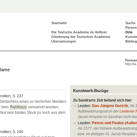
Startseite
Suche
Person
Die Teutsche Academie im Volltext
Orte
Gliederung der Teutschen Academie
Kunst
Übersetzungen
Biblio
Perman
http://t
Name
Kunstwerk-Bezüge
ünstler), S. 237
Zu Sandrarts Zeit befand sich hier
Gedächtnis eines so herrlichen Meisters
Leyden:
Das Jüngste Gericht
;
Ab 1
uf dem
Rahthaus
verwahret worden;
Aufbewahrungsort in der
Leidener 
 fast sein bästes Stuck zu hoch aus dem
Jacob Hospital ist Sandrart nicht be
Leyden:
Petrus und Paulus (Außen
Ab 1577, der frühere Aufbewahrung
ünstler), S. 240
bzw. im dortigen St. Jacob Hospital 