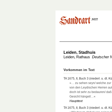
Leiden, Stadhuis
Leiden, Rathaus
Deutscher 
Vorkommen im Text
TA 1675, II, Buch 3 (niederl. u. dt. K
»… zu sehen seyn/ welche zur 
von den Leydischen Herren a
doch ist sehr zu bedauren/ daß
Gesicht hänget/…«
Haupttext
TA 1675, II, Buch 3 (niederl. u. dt. K