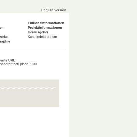
English version
Editionsinformationen
en
Projektinformationen
Herausgeber
werke
Kontakt/Impressum
graphie
ente URL:
a.sandrart.net/-place-2130