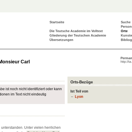
Startseite
Suche
Person
Die Teutsche Academie im Volltext
Orte
Gliederung der Teutschen Academie
Kunst
Übersetzungen
Biblio
Perman
Monsieur Carl
http://t
Orts-Bezüge
e ist noch nicht identifiziert oder kann
Ist Teil von
ionen im Text nicht eindeutig
Lyon
unterstanden. Unter vielen herrlichen