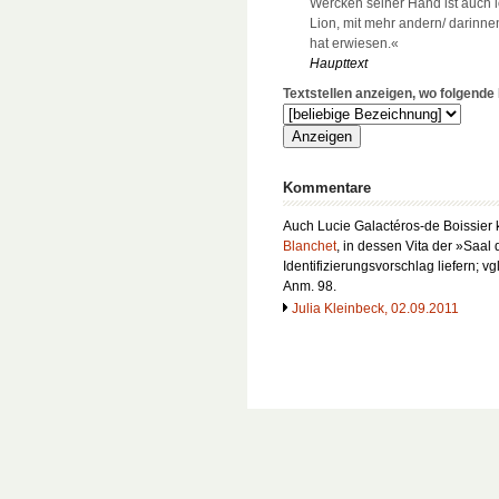
Wercken seiner Hand ist auch 
Lion, mit mehr andern/ darinnen
hat erwiesen.«
Haupttext
Textstellen anzeigen, wo folgend
Kommentare
Auch Lucie Galactéros-de Boissier
Blanchet
, in dessen Vita der »Saal
Identifizierungsvorschlag liefern; vg
Anm. 98.
Julia Kleinbeck, 02.09.2011