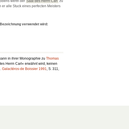
lobens werth der
Saal des Herrn Carl
zu
 er alle Stuck eines perfecten Meisters
e Bezeichnung verwendet wird:
 kann in ihrer Monographie zu
Thomas
 des Herrn Carl« erwähnt wird, keinen
l.
Galactéros-de Boissier 1991
, S. 311,