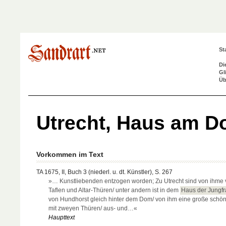
St
Di
Gl
Üb
Utrecht, Haus am D
Vorkommen im Text
TA 1675, II, Buch 3 (niederl. u. dt. Künstler), S. 267
»… Kunstliebenden entzogen worden; Zu Utrecht sind von ihme v
Taflen und Altar-Thüren/ unter andern ist in dem
Haus der Jungf
von Hundhorst gleich hinter dem Dom/ von ihm eine große schön
mit zweyen Thüren/ aus- und…«
Haupttext