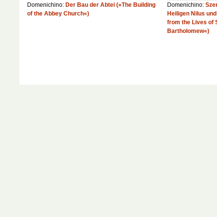
Domenichino:
Der Bau der Abtei (»The Building
Domenichino:
Sze
of the Abbey Church«)
Heiligen Nilus u
from the Lives of 
Bartholomew«)