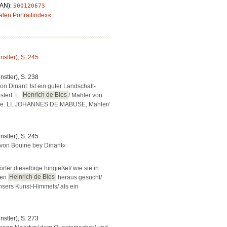
LAN):
500120673
alen Portraitindex«
ünstler), S. 245
ünstler), S. 238
n Dinant: Ist ein guter Landschaft-
tert. L.
Henrich de Bles
/ Mahler von
rke. LI. JOHANNES DE MABUSE, Mahler/
ünstler), S. 245
 von Bouine bey Dinant«
fer dieselbige hingießet/ wie sie in
den
Heinrich de Bles
heraus gesucht/
nsers Kunst-Himmels/ als ein
ünstler), S. 273