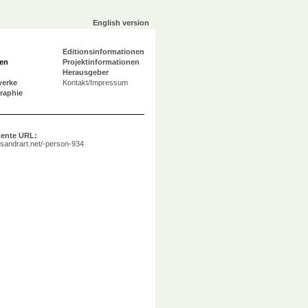
English version
Editionsinformationen
en
Projektinformationen
Herausgeber
werke
Kontakt/Impressum
graphie
ente URL:
a.sandrart.net/-person-934