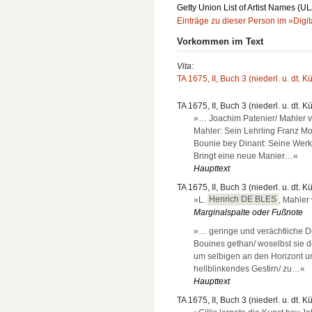
Getty Union List of Artist Names (U
Einträge zu dieser Person im »Digit
Vorkommen im Text
Vita:
TA 1675, II, Buch 3 (niederl. u. dt. K
TA 1675, II, Buch 3 (niederl. u. dt. K
»… Joachim Patenier/ Mahler vo
Mahler: Sein Lehrling Franz Mos
Bounie bey Dinant: Seine We
Bringt eine neue Manier…«
Haupttext
TA 1675, II, Buch 3 (niederl. u. dt. K
»L.
Henrich DE BLES
, Mahler
Marginalspalte oder Fußnote
»… geringe und verächtliche Dör
Bouines gethan/ woselbst sie 
um selbigen an den Horizont u
hellblinkendes Gestirn/ zu…«
Haupttext
TA 1675, II, Buch 3 (niederl. u. dt. K