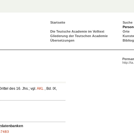
Startseite
Suche
Person
Die Teutsche Academie im Volltext
Orte
Gliederung der Teutschen Academie
Kunst
Übersetzungen
Biblio
Perman
http://t
rittel des 16. Jhs.; vgl.
AKL
, Bd. IX,
zdatenbanken
67483