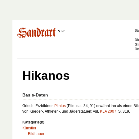
St
Di
Gl
Üb
Hikanos
Basis-Daten
Griech. Erzbildner,
Plinius
(Plin. nat. 34, 91) erwähnt ihn als einen Bi
von Krieger-, Athleten-, und Jägerstatuen; vgl.
KLA 2007
, S. 319.
Kategorie(n)
Künstler
. . . Bildhauer