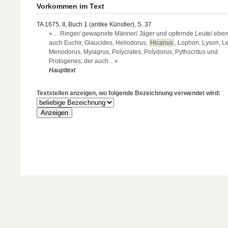
Vorkommen im Text
TA 1675, II, Buch 1 (antike Künstler), S. 37
»… Ringer/ gewapnete Männer/ Jäger und opfernde Leute/ eben
auch Euchir, Glaucides, Heliodorus,
Hicanus
, Lophon, Lyson, L
Menodorus, Myiagrus, Polycrates, Polydorus, Pythocritus und
Protogenes, der auch…«
Haupttext
Textstellen anzeigen, wo folgende Bezeichnung verwendet wird: