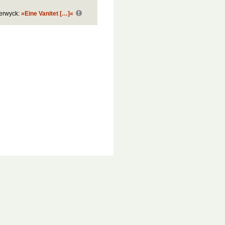
terwyck:
»Eine Vanitet […]«