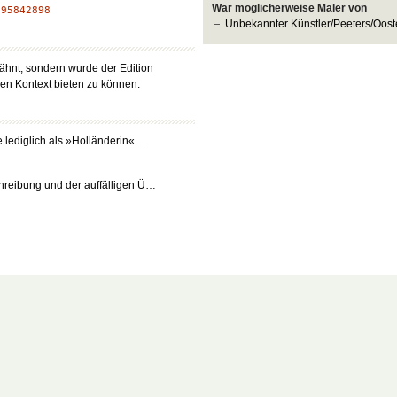
War möglicherweise Maler von
:
95842898
Unbekannter Künstler/Peeters/Oos
wähnt, sondern wurde der Edition
ren Kontext bieten zu können.
 lediglich als »Holländerin«…
reibung und der auffälligen Ü…