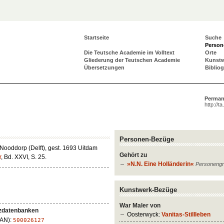
Startseite
Suche
Person
Die Teutsche Academie im Volltext
Orte
Gliederung der Teutschen Academie
Kunst
Übersetzungen
Biblio
Perman
http://t
Personen-Bezüge
Nooddorp (Delft), gest. 1693 Uitdam
Gehört zu
r
, Bd. XXVI, S. 25.
»N.N. Eine Holländerin«
Personeng
Kunstwerk-Bezüge
War Maler von
zdatenbanken
Oosterwyck:
Vanitas-Stillleben
LAN):
500026127