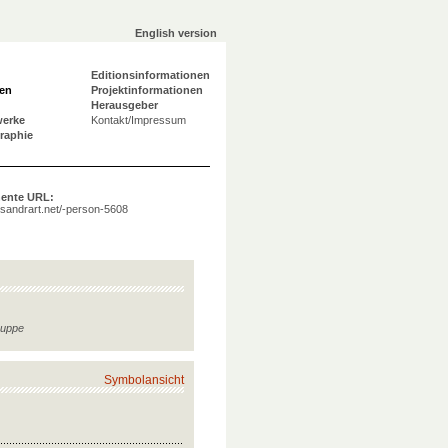
English version
Editionsinformationen
en
Projektinformationen
Herausgeber
werke
Kontakt/Impressum
graphie
ente URL:
a.sandrart.net/-person-5608
ruppe
Symbolansicht