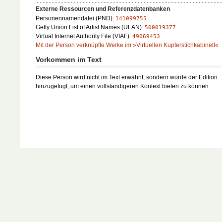
Externe Ressourcen und Referenzdatenbanken
Personennamendatei (PND):
141099755
Getty Union List of Artist Names (ULAN):
500019377
Virtual Internet Authority File (VIAF):
49069453
Mit der Person verknüpfte Werke im »Virtuellen Kupferstichkabinett«
Vorkommen im Text
Diese Person wird nicht im Text erwähnt, sondern wurde der Edition
hinzugefügt, um einen vollständigeren Kontext bieten zu können.