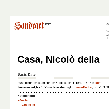
St
Di
Gl
Üb
Casa, Nicolò della
Basis-Daten
Aus Lothringen stammender Kupferstecher; 1543–1547 in
Rom
dokumentiert, bis 1550 nachweisbar; vgl.
Thieme-Becker
, Bd. VI, S. 9
Kategorie(n)
Künstler
. . . Graphiker