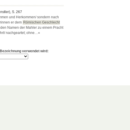
ünstler), S. 267
tammen und Herkommen/ sondern nach
orinnen er dem
Römischen Geschlecht
da den Namen der Mahler zu einem Pracht
hrt/ nachgeartet; ohne…«
e Bezeichnung verwendet wird: