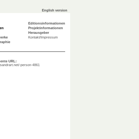
English version
Editionsinformationen
en
Projektinformationen
Herausgeber
werke
Kontakt/Impressum
graphie
ente URL:
a.sandrart.net/-person-4861