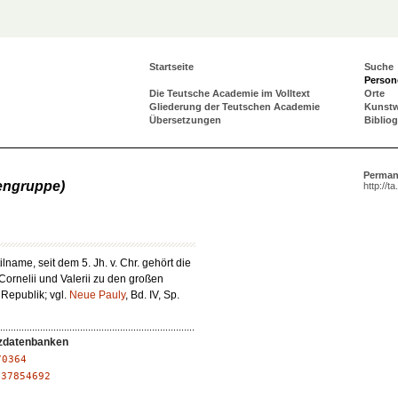
Startseite
Suche
Person
Die Teutsche Academie im Volltext
Orte
Gliederung der Teutschen Academie
Kunst
Übersetzungen
Biblio
Perman
engruppe)
http://t
ilname, seit dem 5. Jh. v. Chr. gehört die
 Cornelii und Valerii zu den großen
 Republik; vgl.
Neue Pauly
, Bd. IV, Sp.
zdatenbanken
70364
:
37854692