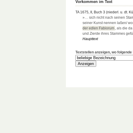
Vorkommen im Text
TA 1675, II, Buch 3 (niederl. u. dt. K
»… sich nicht nach seinen S
seiner Kunst nennen laßen/ w
der edlen Fabiorum
, als die 
und Zierde ihres Stammes gefü
Haupttext
Textstellen anzeigen, wo folgend