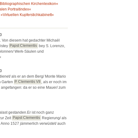
Bibliographischen Kirchenlexikon«
alen Portraitindex«
»Virtuellen Kupferstichkabinett«
10
t. Von diesem hat gedachter Michaël
ristey
Papst Clementis
bey S. Lorenzo,
Colonnen/ Werk-Säulen und
«
20
ienet/ als er an dem Berg/ Monte Mario
m Garten
P. Clementis VII
, als er noch im
 angefangen: da er so eine Mauer/ zum
alast gestanden.Er ist noch ganz
zur Zeit
Papst Clementis
Regierung/ als
m Anno 1527 jämmerlich verwüstet/ auch