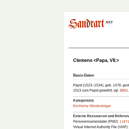
Clemens <Papa, VII.>
Basis-Daten
Papst (1523–1534), geb. 1478, gest.
1523 zum Papst gewählt; vgl.
BBKL
Kategorie(n)
Kirchliche Würdenträger
Externe Ressourcen und Referen
Personennamendatei (PND):
1187
Virtual Internet Authority File (VIAF)