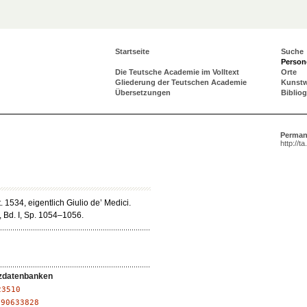
Startseite
Suche
Person
Die Teutsche Academie im Volltext
Orte
Gliederung der Teutschen Academie
Kunst
Übersetzungen
Biblio
Perman
http://t
 1534, eigentlich Giulio de’ Medici.
, Bd. I, Sp. 1054–1056.
zdatenbanken
23510
:
90633828