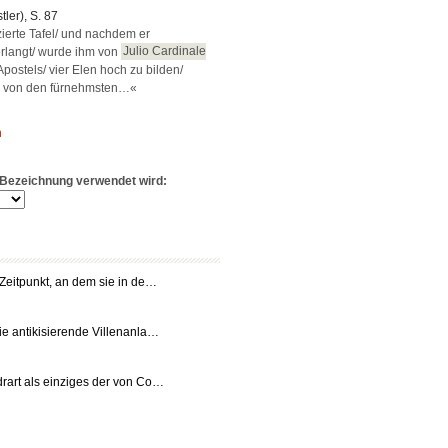
tler), S. 87
ierte Tafel/ und nachdem er
erlangt/ wurde ihm von
Julio Cardinale
 Apostels/ vier Elen hoch zu bilden/
1. von den fürnehmsten…«
n
e Bezeichnung verwendet wird:
 Zeitpunkt, an dem sie in de…
ie antikisierende Villenanla…
rart als einziges der von Co…