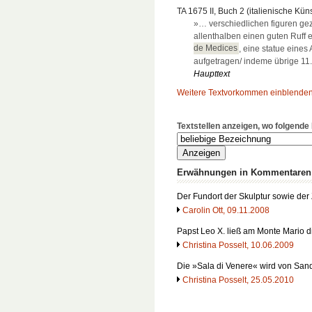
TA 1675 II, Buch 2 (italienische Küns
»… verschiedlichen figuren gez
allenthalben einen guten Ruff 
de Medices
, eine statue eines
aufgetragen/ indeme übrige 1
Haupttext
Weitere Textvorkommen einblende
Textstellen anzeigen, wo folgend
Erwähnungen in Kommentaren
Der Fundort der Skulptur sowie der
Carolin Ott, 09.11.2008
Papst Leo X. ließ am Monte Mario d
Christina Posselt, 10.06.2009
Die »Sala di Venere« wird von Sand
Christina Posselt, 25.05.2010