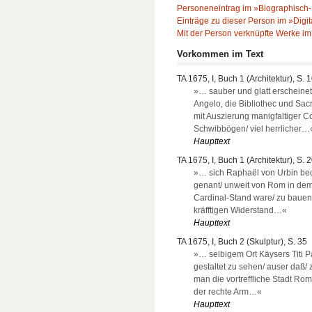
Personeneintrag im »Biographisch-
Einträge zu dieser Person im »Digit
Mit der Person verknüpfte Werke im 
Vorkommen im Text
TA 1675, I, Buch 1 (Architektur), S. 
»… sauber und glatt erscheine
Angelo, die Bibliothec und Sac
mit Auszierung manigfaltiger 
Schwibbögen/ viel herrlicher…
Haupttext
TA 1675, I, Buch 1 (Architektur), S. 
»… sich Raphaël von Urbin bed
genant/ unweit von Rom in de
Cardinal-Stand ware/ zu bauen
kräfftigen Widerstand…«
Haupttext
TA 1675, I, Buch 2 (Skulptur), S. 35
»… selbigem Ort Käysers Titi P
gestaltet zu sehen/ auser daß/ 
man die vortreffliche Stadt Ro
der rechte Arm…«
Haupttext