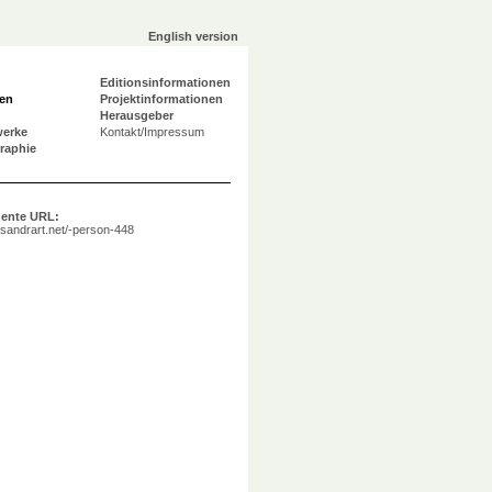
English version
Editionsinformationen
en
Projektinformationen
Herausgeber
werke
Kontakt/Impressum
graphie
ente URL:
a.sandrart.net/-person-448