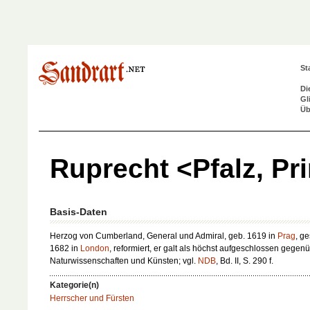
St
Di
Gl
Üb
Ruprecht <Pfalz, Pr
Basis-Daten
Herzog von Cumberland, General und Admiral, geb. 1619 in
Prag
, ge
1682 in
London
, reformiert, er galt als höchst aufgeschlossen gegen
Naturwissenschaften und Künsten; vgl.
NDB
, Bd. II, S. 290 f.
Kategorie(n)
Herrscher und Fürsten