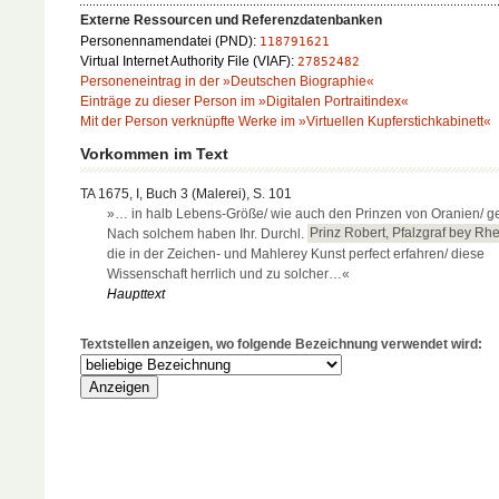
Externe Ressourcen und Referenzdatenbanken
Personennamendatei (PND):
118791621
Virtual Internet Authority File (VIAF):
27852482
Personeneintrag in der »Deutschen Biographie«
Einträge zu dieser Person im »Digitalen Portraitindex«
Mit der Person verknüpfte Werke im »Virtuellen Kupferstichkabinett«
Vorkommen im Text
TA 1675, I, Buch 3 (Malerei), S. 101
»… in halb Lebens-Größe/ wie auch den Prinzen von Oranien/ ge
Nach solchem haben Ihr. Durchl.
Prinz Robert, Pfalzgraf bey Rh
die in der Zeichen- und Mahlerey Kunst perfect erfahren/ diese
Wissenschaft herrlich und zu solcher…«
Haupttext
Textstellen anzeigen, wo folgende Bezeichnung verwendet wird: