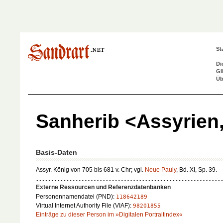
St
Di
Gl
Üb
Sanherib <Assyrien
Basis-Daten
Assyr. König von 705 bis 681 v. Chr; vgl.
Neue Pauly
, Bd. XI, Sp. 39.
Externe Ressourcen und Referenzdatenbanken
Personennamendatei (PND):
118642189
Virtual Internet Authority File (VIAF):
98201855
Einträge zu dieser Person im »Digitalen Portraitindex«