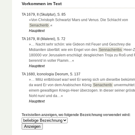
Vorkommen im Text
TA 1679, II (Skulptur), S. 85
»Von Christoph Schwartz/ Mars und Venus. Die Schlacht von
Senacherib
.«
Haupttext
TA 1679, III (Malerei), S. 72
»… Nacht sehr schön: wie Gideon mit Feuer und Geschrey die
Midianiten überfält: wie ein Engel von des
Sennacheribs
Heer-
180000 vor Jerusalem erschlägt: desgleichen Troja zu Roß und 
berennt/ in voller Flamm…«
Haupttext
TA 1680, Iconologia Deorum, S. 137
»… Miliz entblösset war/ weil Er wenig sich um dieselbe bekümm
da ward Er von dem Arabischen König
Senacherib
unvermuhtet 
einem gewaltigen Kriegs-Heer überzogen. In dieser seiner gröst
Noht nun/ und da…«
Haupttext
Textstellen anzeigen, wo folgende Bezeichnung verwendet wird: