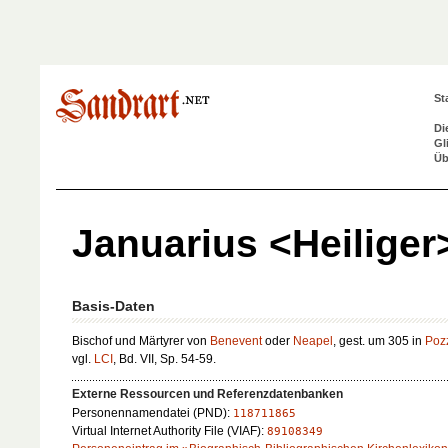
St
Di
Gl
Üb
Januarius <Heiliger
Basis-Daten
Bischof und Märtyrer von
Benevent
oder
Neapel
, gest. um 305 in
Poz
vgl.
LCI
, Bd. VII, Sp. 54-59.
Externe Ressourcen und Referenzdatenbanken
Personennamendatei (PND):
118711865
Virtual Internet Authority File (VIAF):
89108349