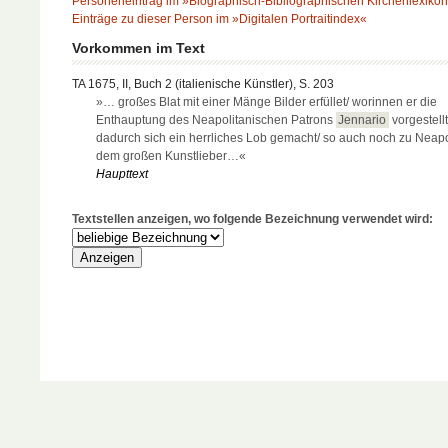
Personeneintrag im »Biographisch-Bibliographischen Kirchenlexiko
Einträge zu dieser Person im »Digitalen Portraitindex«
Vorkommen im Text
TA 1675, II, Buch 2 (italienische Künstler), S. 203
»… großes Blat mit einer Mänge Bilder erfüllet/ worinnen er die
Enthauptung des Neapolitanischen Patrons
Jennario
vorgestellt
dadurch sich ein herrliches Lob gemacht/ so auch noch zu Neapo
dem großen Kunstlieber…«
Haupttext
Textstellen anzeigen, wo folgende Bezeichnung verwendet wird: