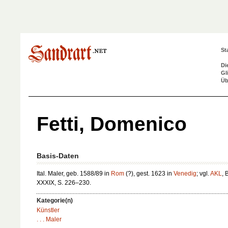
St
Di
Gl
Üb
Fetti, Domenico
Basis-Daten
Ital. Maler, geb. 1588/89 in
Rom
(?), gest. 1623 in
Venedig
; vgl.
AKL
, 
XXXIX, S. 226–230.
Kategorie(n)
Künstler
. . . Maler