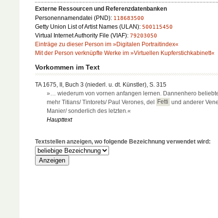
Externe Ressourcen und Referenzdatenbanken
Personennamendatei (PND):
118683500
Getty Union List of Artist Names (ULAN):
500115450
Virtual Internet Authority File (VIAF):
79203050
Einträge zu dieser Person im »Digitalen Portraitindex«
Mit der Person verknüpfte Werke im »Virtuellen Kupferstichkabinett«
Vorkommen im Text
TA 1675, II, Buch 3 (niederl. u. dt. Künstler), S. 315
»… wiederum von vornen anfangen lernen. Dannenhero beliebt
mehr Titians/ Tintorets/ Paul Verones, del
Fetti
und anderer Vene
Manier/ sonderlich des letzten.«
Haupttext
Textstellen anzeigen, wo folgende Bezeichnung verwendet wird: