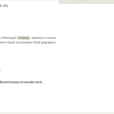
 S. 50)
n Philosophi
Aristippi
, welches in einem
ichen Hand/ mit sondern Fleiß/ gegraben/
n
e Bezeichnung verwendet wird: