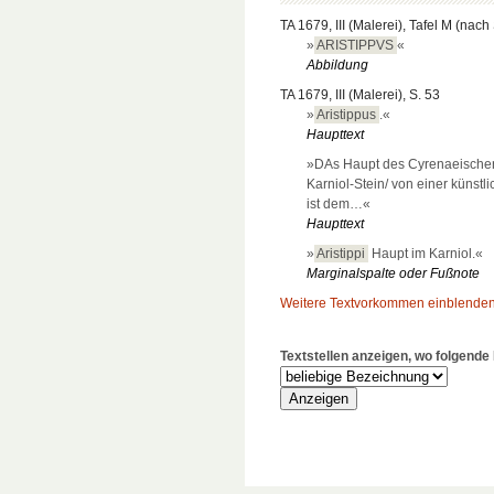
TA 1679, III (Malerei), Tafel M (nach
»
ARISTIPPVS
«
Abbildung
TA 1679, III (Malerei), S. 53
»
Aristippus
.«
Haupttext
»DAs Haupt des Cyrenaeische
Karniol-Stein/ von einer künstl
ist dem…«
Haupttext
»
Aristippi
Haupt im Karniol.«
Marginalspalte oder Fußnote
Weitere Textvorkommen einblende
Textstellen anzeigen, wo folgend