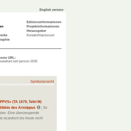
English version
Editionsinformationen
en
Projektinformationen
Herausgeber
werke
Kontakt/Impressum
graphie
ente URL:
a.sandrart.net/-person-2535
Symbolansicht
IPPVS« (TA 1679, Tafel M)
ildnis des Aristippus
;
So
aber. Eine überzeugende
ts ist jedoch bis heute nicht