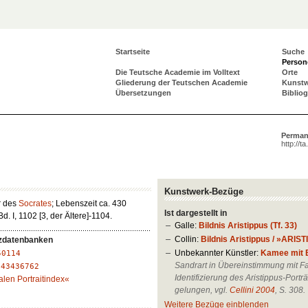
Startseite
Suche
Person
Die Teutsche Academie im Volltext
Orte
Gliederung der Teutschen Academie
Kunst
Übersetzungen
Biblio
Perman
http://t
Kunstwerk-Bezüge
r des
Socrates
; Lebenszeit ca. 430
Ist dargestellt in
 Bd. I, 1102 [3, der Ältere]-1104.
Galle:
Bildnis Aristippus (Tf. 33)
Collin:
Bildnis Aristippus / »ARIST
zdatenbanken
Unbekannter Künstler:
Kamee mit B
50114
Sandrart in Übereinstimmung mit F
:
43436762
Identifizierung des Aristippus-Porträ
alen Portraitindex«
gelungen, vgl.
Cellini 2004
, S. 308.
Weitere Bezüge einblenden