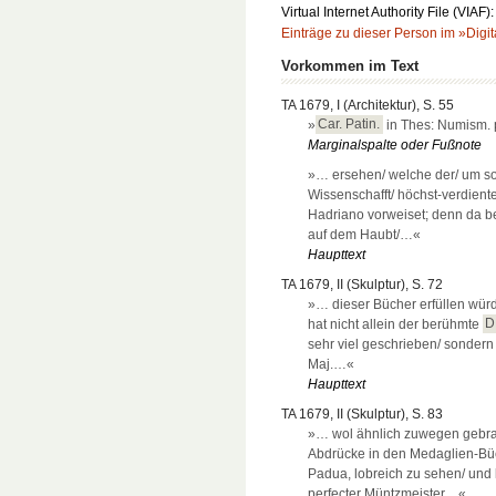
Virtual Internet Authority File (VIAF)
Einträge zu dieser Person im »Digit
Vorkommen im Text
TA 1679, I (Architektur), S. 55
»
Car. Patin.
in Thes: Numism. p
Marginalspalte oder Fußnote
»… ersehen/ welche der/ um s
Wissenschafft/ höchst-verdient
Hadriano vorweiset; denn da bef
auf dem Haubt/…«
Haupttext
TA 1679, II (Skulptur), S. 72
»… dieser Bücher erfüllen würd
hat nicht allein der berühmte
D
sehr viel geschrieben/ sondern
Maj.…«
Haupttext
TA 1679, II (Skulptur), S. 83
»… wol ähnlich zuwegen gebrac
Abdrücke in den Medaglien-Bü
Padua, lobreich zu sehen/ und 
perfecter Müntzmeister…«