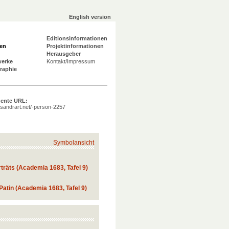
English version
Editionsinformationen
en
Projektinformationen
Herausgeber
werke
Kontakt/Impressum
graphie
ente URL:
a.sandrart.net/-person-2257
Symbolansicht
rträts (Academia 1683, Tafel 9)
Patin (Academia 1683, Tafel 9)