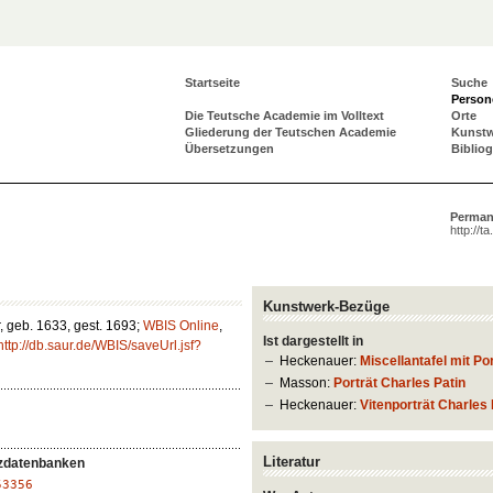
Startseite
Suche
Person
Die Teutsche Academie im Volltext
Orte
Gliederung der Teutschen Academie
Kunst
Übersetzungen
Biblio
Perman
http://t
Kunstwerk-Bezüge
r, geb. 1633, gest. 1693;
WBIS Online
,
Ist dargestellt in
http://db.saur.de/WBIS/saveUrl.jsf?
Heckenauer:
Miscellantafel mit Po
Masson:
Porträt Charles Patin
Heckenauer:
Vitenporträt Charles 
Literatur
zdatenbanken
53356