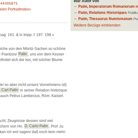
War Autor von
:
44395875
Patin, Imperatorum Romanorum 
alen Portraitindex«
Patin, Relations Historiques
Publik
Patin, Thesaurus Numismatum
Pu
Weitere Bezüge einblenden
ag. 161. & in Impp. f. 197. 198.«
olche von den Müntz-Sachen so schöne
e Frantzos/
Patin
, uns von dem Keyser
indet sich die Isis, mit solcher Blume
e/ so aber nicht unsers Vornehmens ist)
. Carl Patin
in seiner Relation historique
 auch Petrus Lambecius, Röm. Kaiserl.
ht. Zeugnisse dessen sind viel
chern von Hn.
D. Carlo Patin
, Prof. zu
kan ich wol sagen/ daß noch kein mehr-