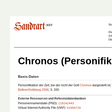
St
Di
Gl
Üb
Chronos (Personifik
Basis-Daten
Personifikation der Zeit, bei der nicht der Gott
Chronos
dargestellt ist; 
Büttner/Gottdang 2006
, S. 200.
Externe Ressourcen und Referenzdatenbanken
Personennamendatei (PND):
119242443
Virtual Internet Authority File (VIAF):
52494729