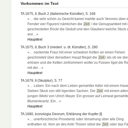
Vorkommen im Text
TA 1675, II, Buch 2 (italienische Künstler), S. 168
»… die sehr schön zu Gesicht kame/ mahlte auch Verones über 
Fenster vier Figuren/ nämlichen die
Zeit
/ die Genugsamkeit mit
geschecketen Rock/ die Gedult und den Glauben/ welche Stuck a
wol…«
Haupttext
TA 1675, II, Buch 3 (niederl. u. dt. Künstler), S. 280
»… nackende Frau/ mit einer schwären Ketten an einen Felsen
geschmidet/ über derselben Haupt flieget die
Zeit
/ als ob sie di
erlösen und die Ketten zertrümmern wolte/ zu Füssen liget die Re
mit der…«
Haupttext
TA 1679, II (Skulptur), S. 77
»… Leben. Ein nach dem Leben gemahlter Adler mit einem Hase
Sieben Stuck von still-ligenden Sachen. Die
Zeit
mit einem alte
jungen Weib/ von Ulrich Mayer. Ein grosser auf Leinwat gemahlt
Blumenkrantz. Ein…«
Haupttext
TA 1680, Iconologia Deorum, Erklärung der Kupfer [I]
»… unerforschliche Providentz oder Vorsehung über alle Ding
enthalten ist. Vorn an des Antri Thüren sitzet die
Zeit
oder das Fa