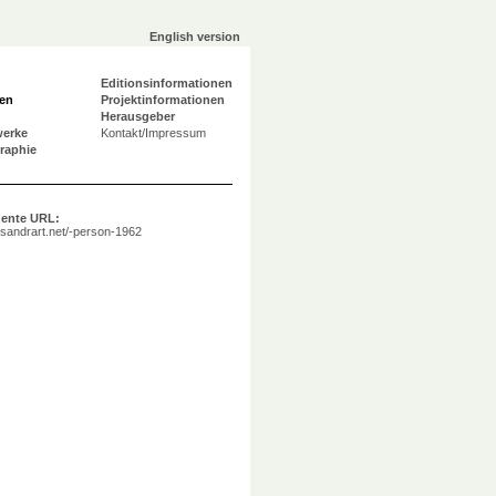
English version
Editionsinformationen
en
Projektinformationen
Herausgeber
werke
Kontakt/Impressum
graphie
ente URL:
a.sandrart.net/-person-1962