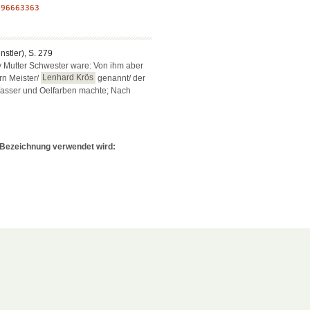
:
96663363
ünstler), S. 279
 Mutter Schwester ware: Von ihm aber
rn Meister/
Lenhard Krös
genannt/ der
Wasser und Oelfarben machte; Nach
e Bezeichnung verwendet wird: