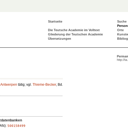
Startseite
Suche
Person
Die Teutsche Academie im Volltext
Orte
Gliederung der Teutschen Academie
Kunst
Übersetzungen
Biblio
Perman
http://t
n
Antwerpen
tätig; vgl.
Thieme-Becker
, Bd.
zdatenbanken
LAN):
500158499