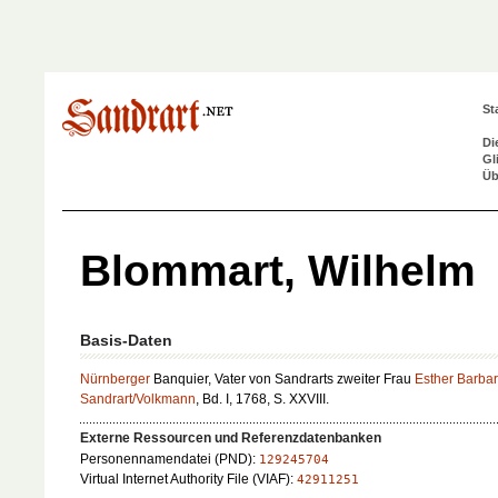
St
Di
Gl
Üb
Blommart, Wilhelm
Basis-Daten
Nürnberger
Banquier, Vater von Sandrarts zweiter Frau
Esther Barba
Sandrart/Volkmann
, Bd. I, 1768, S. XXVIII.
Externe Ressourcen und Referenzdatenbanken
Personennamendatei (PND):
129245704
Virtual Internet Authority File (VIAF):
42911251