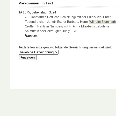
Vorkommen im Text
TA 1675, Lebenslauf, S. 24
»… Jahr/ durch Göttliche Schickung/ mit der Edlen/ Viel Ehren-
Tugendreichen Jungfr. Esther Barbara/ Herrn
Wilhelm Blommart
Größern Rahts in Nürnberg mit Fr. Anna Elisabeth/ gebohrnen
Salmuthin seel. erzeugten Jungf.…«
Haupttext
Textstellen anzeigen, wo folgende Bezeichnung verwendet wird: