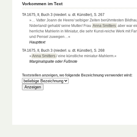
Vorkommen im Text
TA 1675, II, Buch 3 (niederl. u. dt. Künstler), S. 267
»… Vatter Joann de Heere/ selbiger Zeiten berühmtesten Bildhau
Niderland/ gehabt/ seine Mutter/ Frau
Anna Smitters
aber war ei
herrliche Mahlerin in Miniatur, die sehr Kunst-reiche Werk mit Fa
und Pensel zuwegen…«
Haupttext
TA 1675, II, Buch 3 (niederl. u. dt. Künstler), S. 268
»
Anna Smitters
/ eine künstliche miniatur-Mahlerm.«
Marginalspalte oder Fußnote
Textstellen anzeigen, wo folgende Bezeichnung verwendet wird: