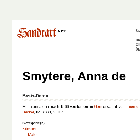
St
Di
Gl
Üb
Smytere, Anna de
Basis-Daten
Miniaturmalerin, nach 1566 verstorben, in
Gent
erwähnt; vgl.
Thieme-
Becker
, Bd. XXXI, S. 184.
Kategorie(n)
Künstler
. . . Maler