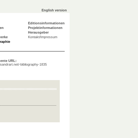
English version
Editionsinformationen
en
Projektinformationen
Herausgeber
werke
Kontakt/Impressum
graphie
ente URL:
a.sandrart.net/-bibliography-1835