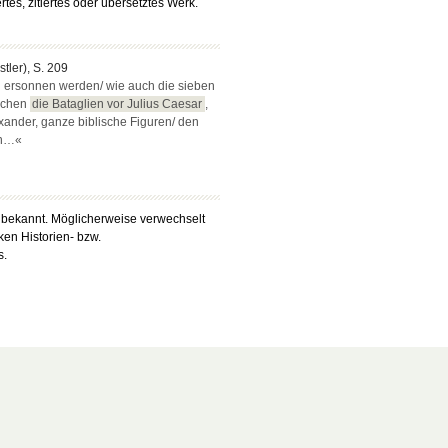
tes, zitiertes oder übersetztes Werk.
stler), S. 209
n ersonnen werden/ wie auch die sieben
ichen
die Bataglien vor Julius Caesar
,
xander, ganze biblische Figuren/ den
in…«
t bekannt. Möglicherweise verwechselt
ken Historien- bzw.
s.