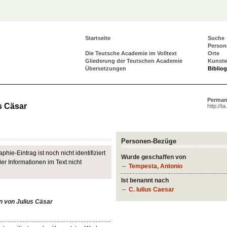
Startseite
Suche
Person
Die Teutsche Academie im Volltext
Orte
Gliederung der Teutschen Academie
Kunst
Übersetzungen
Biblio
Perman
s Cäsar
http://t
Personen-Bezüge
phie-Eintrag ist noch nicht identifiziert
Wurde geschaffen von
r Informationen im Text nicht
Tempesta, Antonio
Ist benannt nach
C. Iulius Caesar
n von Julius Cäsar