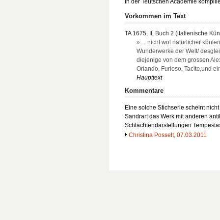
In der Teutschen Academie kompilier
Vorkommen im Text
TA 1675, II, Buch 2 (italienische Kün
»… nicht wol natürlicher könte
Wunderwerke der Welt/ desgle
diejenige von dem grossen Ale
Orlando, Furioso, Tacito,und e
Haupttext
Kommentare
Eine solche Stichserie scheint nich
Sandrart das Werk mit anderen anti
Schlachtendarstellungen Tempesta
Christina Posselt, 07.03.2011