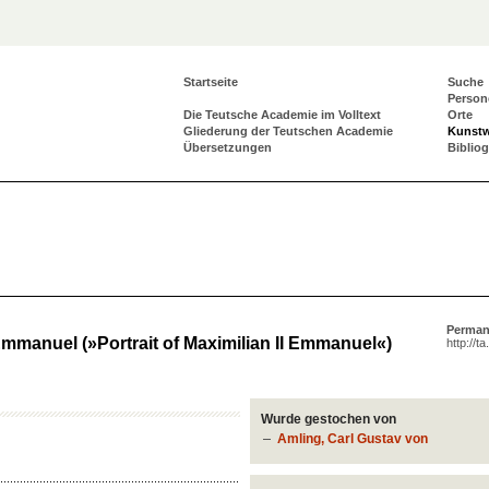
Startseite
Suche
Person
Die Teutsche Academie im Volltext
Orte
Gliederung der Teutschen Academie
Kunst
Übersetzungen
Biblio
Perman
 Emmanuel (»Portrait of Maximilian II Emmanuel«)
http://t
Wurde gestochen von
Amling, Carl Gustav von