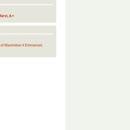
rst, II.>
t of Maximilian II Emmanuel,