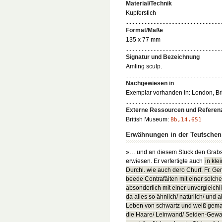
Material/Technik
Kupferstich
Format/Maße
135 x 77 mm
Signatur und Bezeichnung
Amling sculp.
Nachgewiesen in
Exemplar vorhanden in: London, Bri
Externe Ressourcen und Referen
British Museum:
Bb,14.651
Erwähnungen in der Teutsche
»… und an diesem Stuck den Grabstic
erwiesen. Er verfertigte auch
in kl
Durchl. wie auch dero Churf. Fr. G
beede Contrafäiten mit einer solche
absonderlich mit einer unvergleich
da alles so ähnlich/ natürlich/ und
Leben von schwartz und weiß gemah
die Haare/ Leinwand/ Seiden-Gewa