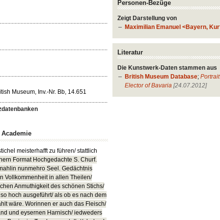
Personen-Bezüge
Zeigt Darstellung von
Maximilian Emanuel <Bayern, Kurfü
Literatur
Die Kunstwerk-Daten stammen aus
British Museum Database
;
Portrai
Elector of Bavaria
[24.07.2012]
tish Museum, Inv.-Nr. Bb, 14.651
zdatenbanken
n Academie
hel meisterhafft zu führen/ stattlich
einern Format Hochgedachte S. Churf.
emahlin nunmehro Seel. Gedächtnis
n Vollkommenheit in allen Theilen/
lichen Anmuthigkeit des schönen Stichs/
 also hoch ausgeführt/ als ob es nach dem
lt wäre. Worinnen er auch das Fleisch/
nd und eysernen Harnisch/ iedweders