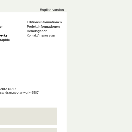
English version
Editionsinformationen
en
Projektinformationen
Herausgeber
werke
Kontakt/Impressum
graphie
ente URL:
a.sandrart.net/-artwork-5507