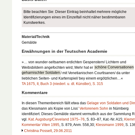
Bitte beachten Sie: Dieser Eintrag beinhaltet mehrere mögliche
Identifizierungen eines im Einzelfall nicht näher bestimmbaren
Kunstwerkes.
Material/Technik
Gemälde
Erwähnungen in der Teutschen Academie
»… von wunder-seltsamen erdichten Gespenstern/ Lichtern und
Weibsbildern angefochten wird; Mehr hat er
schöne Conversationen
geharnischter Soldaten
/ mit Venetianischen Courtisanen/ da unter
lieblichen Seiten- und Kartenspiel/ bey einem ergötzlichen…«
TA 1675, II, Buch 3 (niederl. u. dt. Künstler), S. 315
Kommentare
In diesen Themenbereich fällt etwa das
Gelage von Soldaten und Di
das Klessmann als Kopie von Liss’
Verlorenem Sohn
in Nürnberg
identifiziert. Dieses Gemälde stammt vermutlich aus der Sammlung R
vgl.
Kat. Augsburg/Cleveland 1975–76
, S. 83–87, Kat.-Nr. A15;
Klemm
Kommentar Viten 1995
, S. 879, Anm. 558,30;
Klessmann 1999
, S. 13
Christina Posselt, 29.06.2011