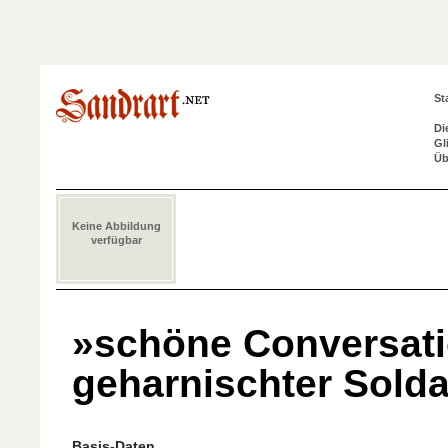
St
Di
Gl
Üb
Keine Abbildung
verfügbar
»schöne Conversat
geharnischter Sold
Basis-Daten